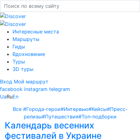
Интересные места
Маршруты
Гиды
Вдохновение
Туры
3D туры
Вход
Мой маршрут
facebook
instagram
telegram
Ua
Ru
En
Все
#Города-герои
#Интервью
#Кейсы
#Пресс-
релизы
#Путешествия
#Топ-подборки
Календарь весенних
фестивалей в Украине