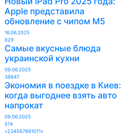
Новый iPad Pro 2025 года:
Apple представила
обновление с чипом M5
16.06.2025
829
Самые вкусные блюда
украинской кухни
09.06.2025
38847
Экономия в поездке в Киев:
когда выгоднее взять авто
напрокат
09.06.2025
514
«
2
3
4
5
6
7
8
9
10
11
»