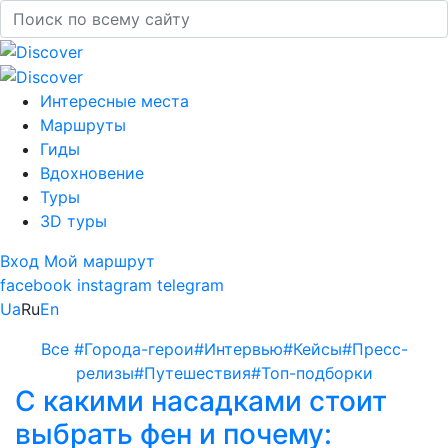
Интересные места
Маршруты
Гиды
Вдохновение
Туры
3D туры
Вход
Мой маршрут
facebook
instagram
telegram
Ua
Ru
En
Все
#Города-герои
#Интервью
#Кейсы
#Пресс-
релизы
#Путешествия
#Топ-подборки
С какими насадками стоит
выбрать фен и почему: