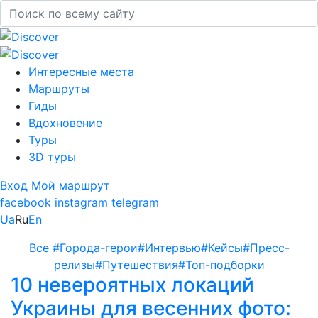
Интересные места
Маршруты
Гиды
Вдохновение
Туры
3D туры
Вход
Мой маршрут
facebook
instagram
telegram
Ua
Ru
En
Все
#Города-герои
#Интервью
#Кейсы
#Пресс-
релизы
#Путешествия
#Топ-подборки
10 невероятных локаций
Украины для весенних фото: