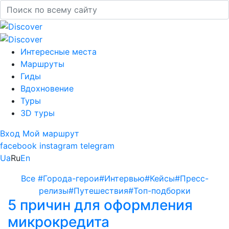
Интересные места
Маршруты
Гиды
Вдохновение
Туры
3D туры
Вход
Мой маршрут
facebook
instagram
telegram
Ua
Ru
En
Все
#Города-герои
#Интервью
#Кейсы
#Пресс-
релизы
#Путешествия
#Топ-подборки
5 причин для оформления
микрокредита