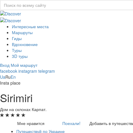
Интересные места
Маршруты
Гиды
Вдохновение
Туры
3D туры
Вход
Мой маршрут
facebook
instagram
telegram
Ua
Ru
En
Insta place
Sirimiri
Дом на склонах Карпат.
Мне нравится
Поехали!
Добавить в путешеств
Путешествуй по Украине