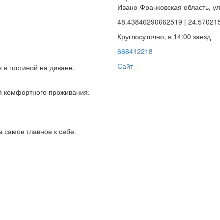
Ивано-Франковская область, у
48.43846290662519 | 24.57021
Круглосуточно, в 14:00 заезд
668412218
Сайт
х в гостиной на диване.
ля комфортного проживания:
а самое главное к себе.