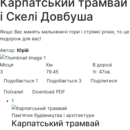
Карпатський трамвай
і Скелі Довбуша
Якщо Вас манять мальовничі гори і стрімкі річки, то це
подорож для вас!
Автор:
Юрій
Місця
Км
В дорозі
3
79.45
1
г.
47
хв.
Подобається
1
Подобається
3
Поділитися
Поїхали!
Download PDF
1
Пам'ятки будівництва і архітектури
Карпатський трамвай