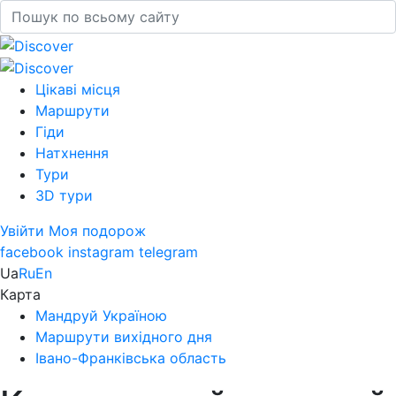
Цікаві місця
Маршрути
Гіди
Натхнення
Тури
3D тури
Увійти
Моя подорож
facebook
instagram
telegram
Ua
Ru
En
Карта
Мандруй Україною
Маршрути вихідного дня
Івано-Франківська область