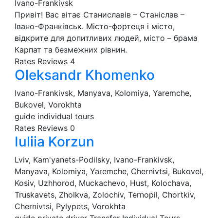
Ivano-Frankivsk
Привіт! Вас вітає Станиславів – Станіслав –
Івано-Франківськ. Місто-фортеця і місто,
відкрите для допитливих людей, місто – брама
Карпат та безмежних рівнин.
Rates
Reviews
4
Oleksandr Khomenko
Ivano-Frankivsk, Manyava, Kolomiya, Yaremche,
Bukovel, Vorokhta
guide
individual tours
Rates
Reviews
0
Iuliia Korzun
Lviv, Kam'yanets-Podilsky, Ivano-Frankivsk,
Manyava, Kolomiya, Yaremche, Chernivtsi, Bukovel,
Kosiv, Uzhhorod, Muckachevo, Hust, Kolochava,
Truskavets, Zholkva, Zolochiv, Ternopil, Chortkiv,
Chernivtsi, Pylypets, Vorokhta
guide
private driver
Transfer
Individual Tours