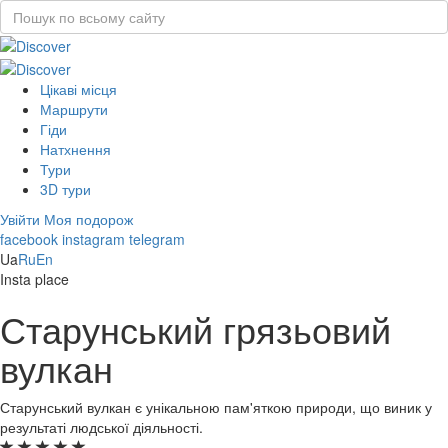
Цікаві місця
Маршрути
Гіди
Натхнення
Тури
3D тури
Увійти
Моя подорож
facebook
instagram
telegram
Ua
Ru
En
Insta place
Старунський грязьовий
вулкан
Старунський вулкан є унікальною пам'яткою природи, що виник у
результаті людської діяльності.