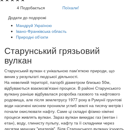
4
Подобається
Поїхали!
Додати до подорожі
Мандруй Україною
Івано-Франківська область
Природні об'єкти
Старунський грязьовий
вулкан
Старунський вулкан є унікальною пам'яткою природи, що
виник у результаті людської діяльності.
На невеликій території, пагорбі діаметром близько 50м,
відбуваються взаємозв'язані процеси. В районі Старунського
вулкану раніше відбувалася розробка газового та нафтового
родовища, але після землетрусу 1977 року в Румунії грунтові
води насичені киснем проникли углиб землі на тисячу метрів і
почали окислювати нафту. Саме ці складні фізико-хімічні
процеси живлять вулкан. Зараз вулкан викидає газ (метан і
етан), воду, глинисту пульпу, нафту та її складники через
десятки менших "кратерів". Біля Старунського вулкану існують