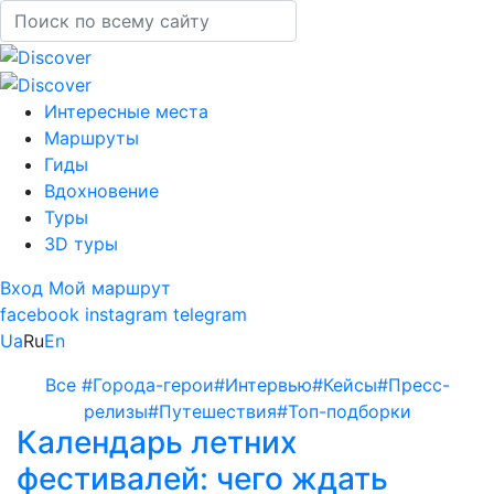
Интересные места
Маршруты
Гиды
Вдохновение
Туры
3D туры
Вход
Мой маршрут
facebook
instagram
telegram
Ua
Ru
En
Все
#Города-герои
#Интервью
#Кейсы
#Пресс-
релизы
#Путешествия
#Топ-подборки
Календарь летних
фестивалей: чего ждать