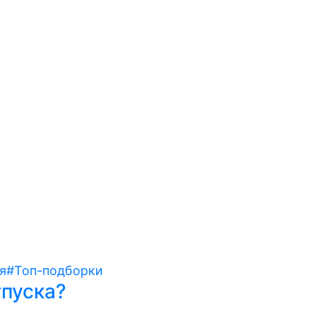
я
#Топ-подборки
тпуска?