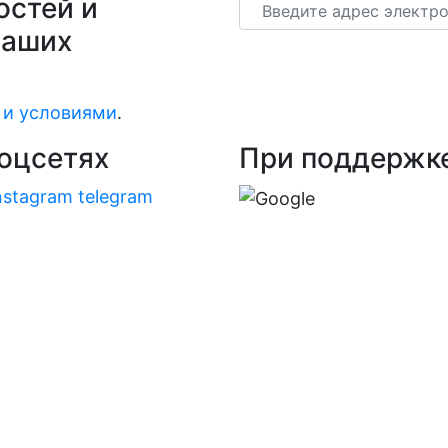
остей и
Email
наших
 и условиями
.
оцсетях
При поддержк
nstagram
telegram