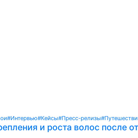
рои
#Интервью
#Кейсы
#Пресс-релизы
#Путешестви
епления и роста волос после о