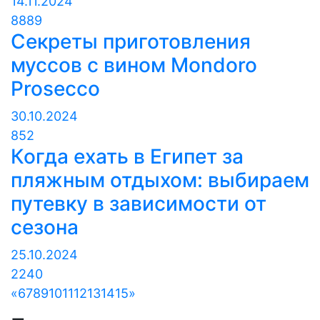
14.11.2024
8889
Секреты приготовления
муссов с вином Mondoro
Prosecco
30.10.2024
852
Когда ехать в Египет за
пляжным отдыхом: выбираем
путевку в зависимости от
сезона
25.10.2024
2240
«
6
7
8
9
10
11
12
13
14
15
»