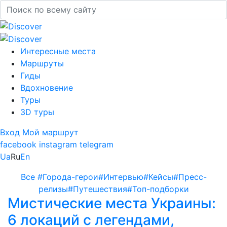
Интересные места
Маршруты
Гиды
Вдохновение
Туры
3D туры
Вход
Мой маршрут
facebook
instagram
telegram
Ua
Ru
En
Все
#Города-герои
#Интервью
#Кейсы
#Пресс-
релизы
#Путешествия
#Топ-подборки
Мистические места Украины:
6 локаций с легендами,