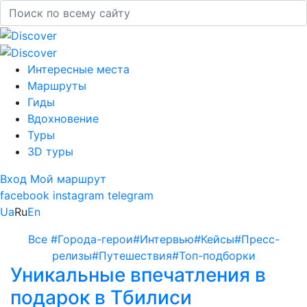
Интересные места
Маршруты
Гиды
Вдохновение
Туры
3D туры
Вход
Мой маршрут
facebook
instagram
telegram
Ua
Ru
En
Все
#Города-герои
#Интервью
#Кейсы
#Пресс-
релизы
#Путешествия
#Топ-подборки
Уникальные впечатления в
подарок в Тбилиси