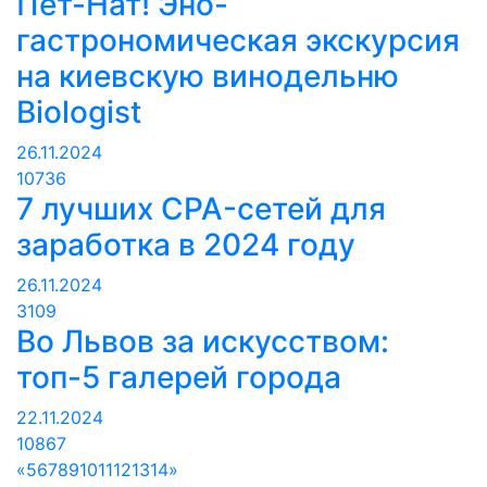
Пет-Нат! Эно-
гастрономическая экскурсия
на киевскую винодельню
Biologist
26.11.2024
10736
7 лучших CPA-сетей для
заработка в 2024 году
26.11.2024
3109
Во Львов за искусством:
топ-5 галерей города
22.11.2024
10867
«
5
6
7
8
9
10
11
12
13
14
»