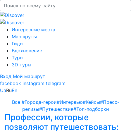
Интересные места
Маршруты
Гиды
Вдохновение
Туры
3D туры
Вход
Мой маршрут
facebook
instagram
telegram
Ua
Ru
En
Все
#Города-герои
#Интервью
#Кейсы
#Пресс-
релизы
#Путешествия
#Топ-подборки
Профессии, которые
позволяют путешествовать: