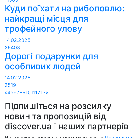
Куди поїхати на риболовлю:
найкращі місця для
трофейного улову
14.02.2025
39403
Дорогі подарунки для
особливих людей
14.02.2025
2519
«
4
5
6
7
8
9
10
11
12
13
»
Підпишіться на розсилку
новин та пропозицій від
discover.ua і наших партнерів
Натискаючи кнопку, ви погоджуєтесь із
Правилами