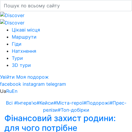
Цікаві місця
Маршрути
Гіди
Натхнення
Тури
3D тури
Увійти
Моя подорож
facebook
instagram
telegram
Ua
Ru
En
Всі
#Інтерв'ю
#Кейси
#Міста-герої
#Подорожі
#Прес-
релізи
#Топ-добірки
Фінансовий захист родини:
для чого потрібне