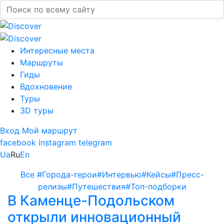
Интересные места
Маршруты
Гиды
Вдохновение
Туры
3D туры
Вход
Мой маршрут
facebook
instagram
telegram
Ua
Ru
En
Все
#Города-герои
#Интервью
#Кейсы
#Пресс-
релизы
#Путешествия
#Топ-подборки
В Каменце-Подольском
открыли инновационный